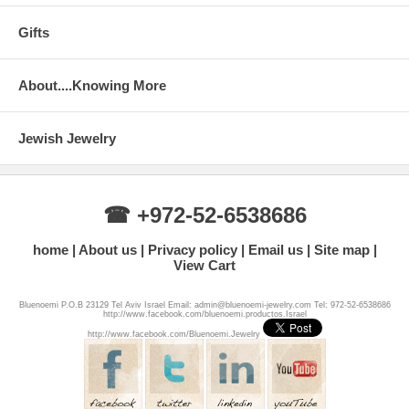
Gifts
About....Knowing More
Jewish Jewelry
☎ +972-52-6538686
home
About us
Privacy policy
Email us
Site map
View Cart
Bluenoemi P.O.B 23129 Tel Aviv Israel Email: admin@bluenoemi-jewelry.com Tel: 972-52-6538686
http://www.facebook.com/bluenoemi.productos.Israel
http://www.facebook.com/Bluenoemi.Jewelry