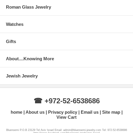
Roman Glass Jewelry
Watches
Gifts
About....Knowing More
Jewish Jewelry
☎ +972-52-6538686
home
About us
Privacy policy
Email us
Site map
View Cart
Bluenoemi P.O.B 23129 Tel Aviv Israel Email: admin@bluenoemi-jewelry.com Tel: 972-52-6538686